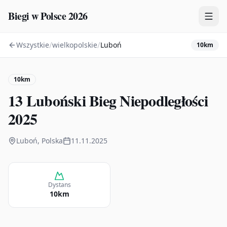
Biegi w Polsce 2026
/
/
Wszystkie
wielkopolskie
Luboń
10km
Zawody
Plany treningowe
10km
Mapa
13 Luboński Bieg Niepodległości
Kalendarz
2025
Luboń, Polska
11.11.2025
Dystans
10km