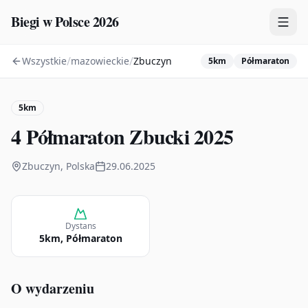
Biegi w Polsce 2026
/
/
Wszystkie
mazowieckie
Zbuczyn
5km
Półmaraton
Zawody
Plany treningowe
5km
Mapa
4 Półmaraton Zbucki 2025
Kalendarz
Zbuczyn, Polska
29.06.2025
Dystans
5km, Półmaraton
O wydarzeniu