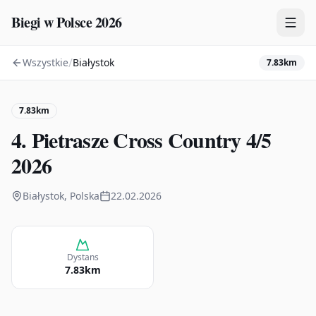
Biegi w Polsce 2026
/
Wszystkie
Białystok
7.83km
Zawody
Plany treningowe
7.83km
Mapa
4. Pietrasze Cross Country 4/5
Kalendarz
2026
Białystok, Polska
22.02.2026
Dystans
7.83km