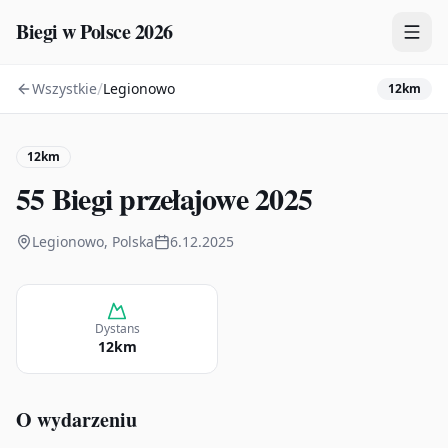
Biegi w Polsce 2026
/
Wszystkie
Legionowo
12km
Zawody
Plany treningowe
12km
Mapa
55 Biegi przełajowe 2025
Kalendarz
Legionowo, Polska
6.12.2025
Dystans
12km
O wydarzeniu