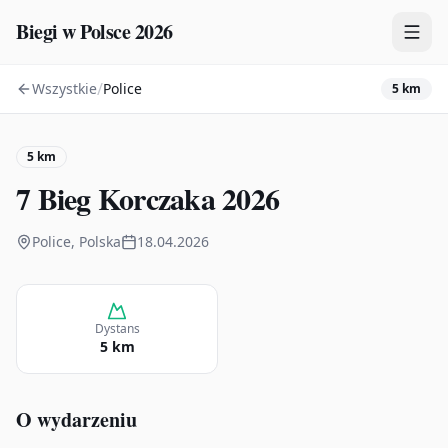
Biegi w Polsce 2026
/
Wszystkie
Police
5 km
Zawody
Plany treningowe
5 km
Mapa
7 Bieg Korczaka 2026
Kalendarz
Police, Polska
18.04.2026
Dystans
5 km
O wydarzeniu