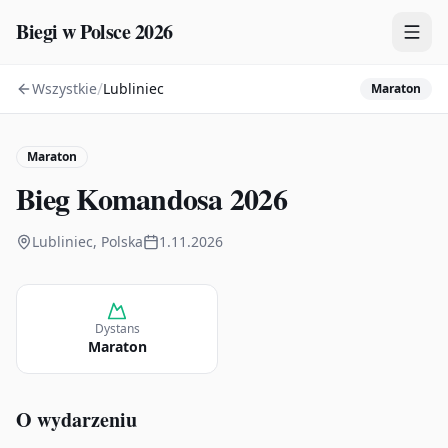
Biegi w Polsce 2026
/
Wszystkie
Lubliniec
Maraton
Zawody
Plany treningowe
Maraton
Mapa
Bieg Komandosa 2026
Kalendarz
Lubliniec, Polska
1.11.2026
Dystans
Maraton
O wydarzeniu