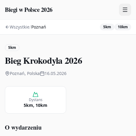
Biegi w Polsce 2026
/
Wszystkie
Poznań
5km
10km
Zawody
Plany treningowe
5km
Mapa
Bieg Krokodyla 2026
Kalendarz
Poznań, Polska
16.05.2026
Dystans
5km, 10km
O wydarzeniu