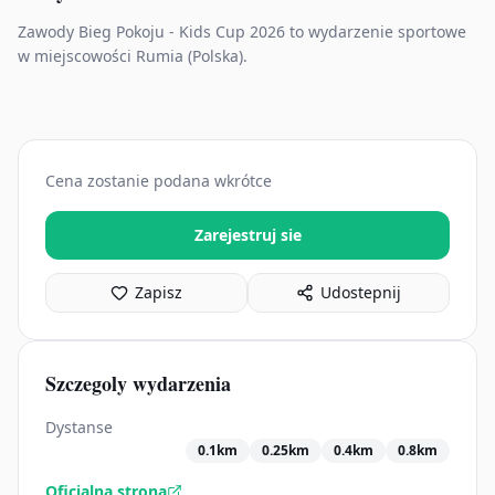
Zawody Bieg Pokoju - Kids Cup 2026 to wydarzenie sportowe
w miejscowości Rumia (Polska).
Cena zostanie podana wkrótce
Zarejestruj sie
Zapisz
Udostepnij
Szczegoly wydarzenia
Dystanse
0.1km
0.25km
0.4km
0.8km
Oficjalna strona