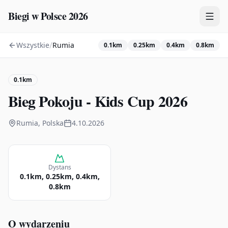
Biegi w Polsce 2026
/
Wszystkie
Rumia
0.1km
0.25km
0.4km
0.8km
Zawody
Plany treningowe
0.1km
Mapa
Bieg Pokoju - Kids Cup 2026
Kalendarz
Rumia, Polska
4.10.2026
Dystans
0.1km, 0.25km, 0.4km,
0.8km
O wydarzeniu