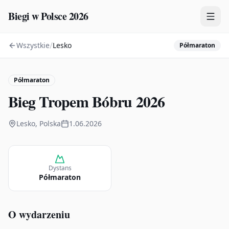
Biegi w Polsce 2026
/
Wszystkie
Lesko
Półmaraton
Zawody
Plany treningowe
Półmaraton
Mapa
Bieg Tropem Bóbru 2026
Kalendarz
Lesko, Polska
1.06.2026
Dystans
Półmaraton
O wydarzeniu