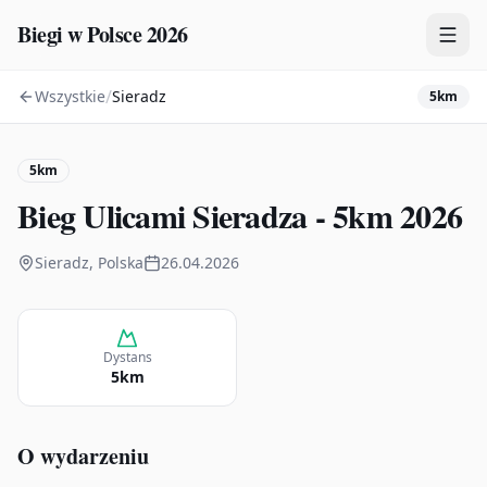
Biegi w Polsce 2026
/
Wszystkie
Sieradz
5km
Zawody
Plany treningowe
5km
Mapa
Bieg Ulicami Sieradza - 5km 2026
Kalendarz
Sieradz, Polska
26.04.2026
Dystans
5km
O wydarzeniu