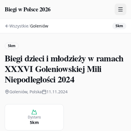
Biegi w Polsce 2026
/
Wszystkie
Goleniów
5km
Zawody
Plany treningowe
5km
Mapa
Biegi dzieci i młodzieży w ramach
Kalendarz
XXXVI Goleniowskiej Mili
Niepodległości 2024
Goleniów, Polska
11.11.2024
Dystans
5km