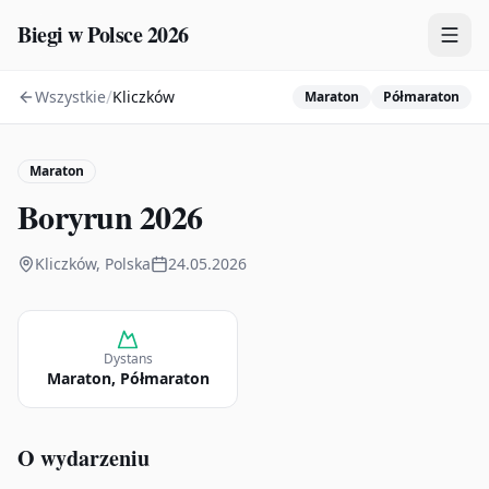
Biegi w Polsce 2026
/
Wszystkie
Kliczków
Maraton
Półmaraton
Zawody
Plany treningowe
Maraton
Mapa
Boryrun 2026
Kalendarz
Kliczków, Polska
24.05.2026
Dystans
Maraton, Półmaraton
O wydarzeniu