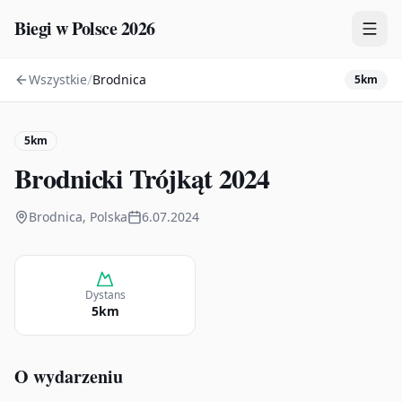
Biegi w Polsce 2026
/
Wszystkie
Brodnica
5km
Zawody
Plany treningowe
5km
Mapa
Brodnicki Trójkąt 2024
Kalendarz
Brodnica, Polska
6.07.2024
Dystans
5km
O wydarzeniu