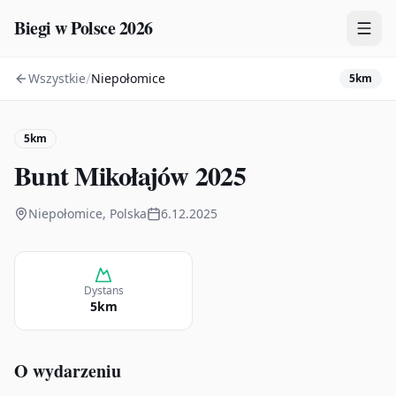
Biegi w Polsce 2026
/
Wszystkie
Niepołomice
5km
Zawody
Plany treningowe
5km
Mapa
Bunt Mikołajów 2025
Kalendarz
Niepołomice, Polska
6.12.2025
Dystans
5km
O wydarzeniu