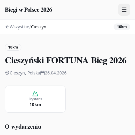
Biegi w Polsce 2026
/
Wszystkie
Cieszyn
10km
Zawody
Plany treningowe
10km
Mapa
Cieszyński FORTUNA Bieg 2026
Kalendarz
Cieszyn, Polska
26.04.2026
Dystans
10km
O wydarzeniu