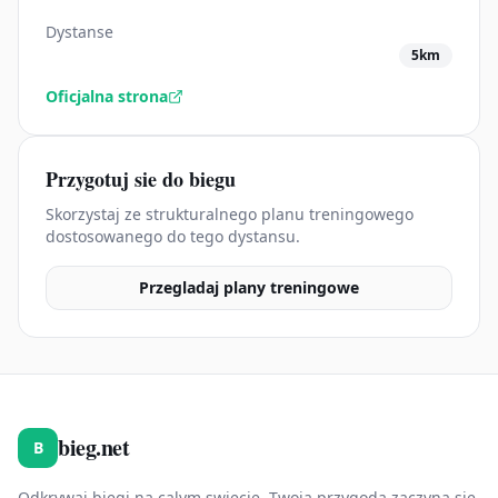
Dystanse
5km
Oficjalna strona
Przygotuj sie do biegu
Skorzystaj ze strukturalnego planu treningowego
dostosowanego do tego dystansu.
Przegladaj plany treningowe
bieg.net
B
Odkrywaj biegi na calym swiecie. Twoja przygoda zaczyna sie