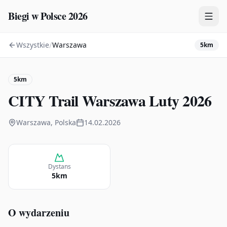
Biegi w Polsce 2026
/
Wszystkie
Warszawa
5km
Zawody
Plany treningowe
5km
Mapa
CITY Trail Warszawa Luty 2026
Kalendarz
Warszawa, Polska
14.02.2026
Dystans
5km
O wydarzeniu