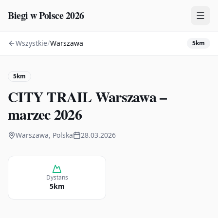
Biegi w Polsce 2026
/
Wszystkie
Warszawa
5km
Zawody
Plany treningowe
5km
Mapa
CITY TRAIL Warszawa –
Kalendarz
marzec 2026
Warszawa, Polska
28.03.2026
Dystans
5km