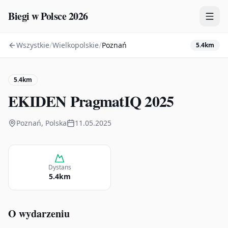
Biegi w Polsce 2026
/
/
Wszystkie
Wielkopolskie
Poznań
5.4km
Zawody
Plany treningowe
5.4km
Mapa
EKIDEN PragmatIQ 2025
Kalendarz
Poznań, Polska
11.05.2025
Dystans
5.4km
O wydarzeniu