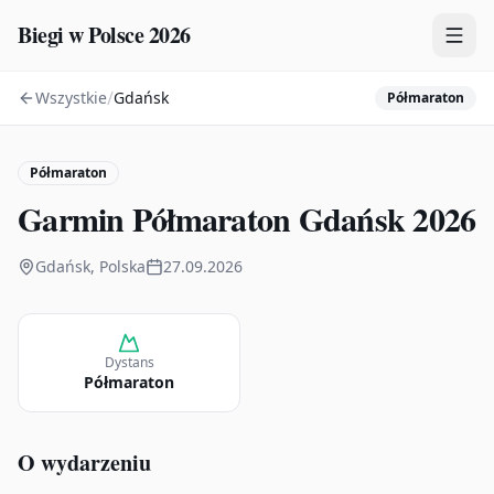
Biegi w Polsce 2026
/
Wszystkie
Gdańsk
Półmaraton
Zawody
Plany treningowe
Półmaraton
Mapa
Garmin Półmaraton Gdańsk 2026
Kalendarz
Gdańsk, Polska
27.09.2026
Dystans
Półmaraton
O wydarzeniu