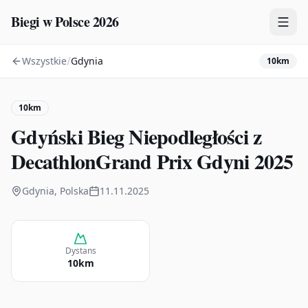
Biegi w Polsce 2026
/
Wszystkie
Gdynia
10km
Zawody
Plany treningowe
10km
Mapa
Gdyński Bieg Niepodległości z
Kalendarz
DecathlonGrand Prix Gdyni 2025
Gdynia, Polska
11.11.2025
Dystans
10km