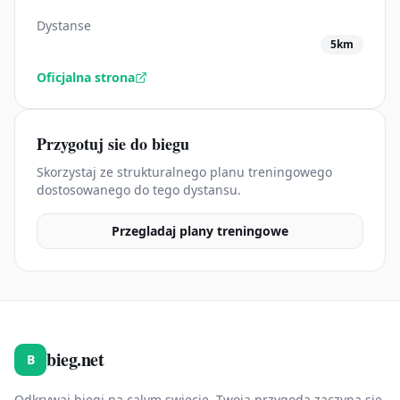
Dystanse
5km
Oficjalna strona
Przygotuj sie do biegu
Skorzystaj ze strukturalnego planu treningowego
dostosowanego do tego dystansu.
Przegladaj plany treningowe
bieg.net
B
Odkrywaj biegi na calym swiecie. Twoja przygoda zaczyna sie