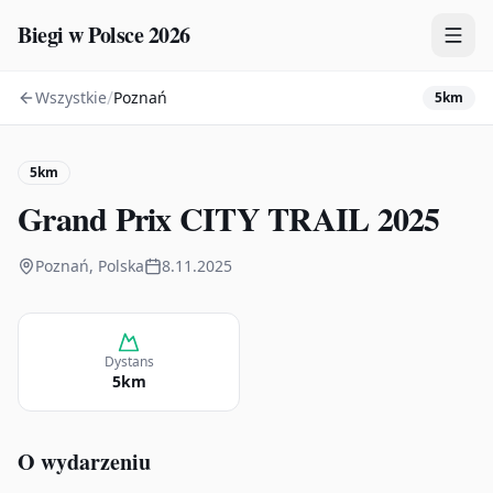
Biegi w Polsce 2026
/
Wszystkie
Poznań
5km
Zawody
Plany treningowe
5km
Mapa
Grand Prix CITY TRAIL 2025
Kalendarz
Poznań, Polska
8.11.2025
Dystans
5km
O wydarzeniu