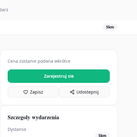
darz
5km
Cena zostanie podana wkrótce
Zarejestruj sie
Zapisz
Udostepnij
Szczegoly wydarzenia
Dystanse
5km