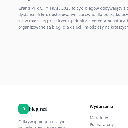
Grand Prix CITY TRAIL 2025 to cykl biegów odbywający s
dystansie 5 km, dostosowanym zarówno dla początkującyc
się w miejskiej przestrzeni, jednak z elementami natury,
organizowane są biegi dla dzieci i młodzieży na krótszy
Wydarzenia
bieg.net
B
Maratony
Odkrywaj biegi na calym
Polmaratony
swiecie. Twoja przygoda