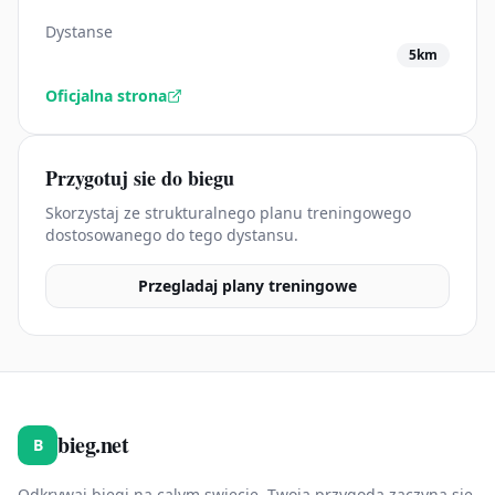
Dystanse
5km
Oficjalna strona
Przygotuj sie do biegu
Skorzystaj ze strukturalnego planu treningowego
dostosowanego do tego dystansu.
Przegladaj plany treningowe
bieg.net
B
Odkrywaj biegi na calym swiecie. Twoja przygoda zaczyna sie