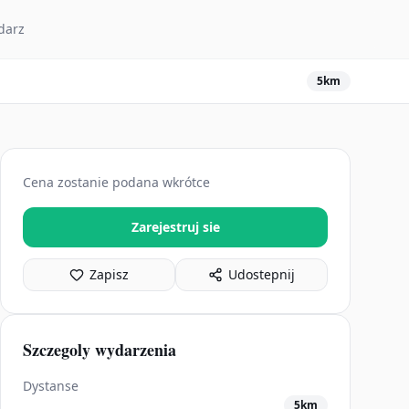
darz
5km
Cena zostanie podana wkrótce
Zarejestruj sie
Zapisz
Udostepnij
Szczegoly wydarzenia
Dystanse
5km