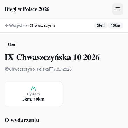
Biegi w Polsce 2026
/
Wszystkie
Chwaszczyno
5km
10km
Zawody
Plany treningowe
5km
Mapa
IX Chwaszczyńska 10 2026
Kalendarz
Chwaszczyno, Polska
7.03.2026
Dystans
5km, 10km
O wydarzeniu