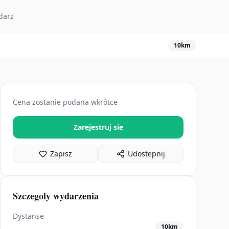
darz
10km
Cena zostanie podana wkrótce
Zarejestruj sie
Zapisz
Udostepnij
Szczegoly wydarzenia
Dystanse
10km