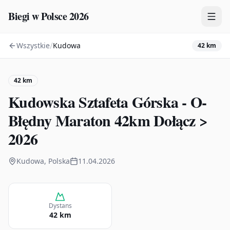
Biegi w Polsce 2026
/
Wszystkie
Kudowa
42 km
Zawody
Plany treningowe
42 km
Mapa
Kudowska Sztafeta Górska - O-
Kalendarz
Błędny Maraton 42km Dołącz >
2026
Kudowa, Polska
11.04.2026
Dystans
42 km