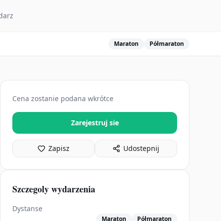
darz
Maraton
Półmaraton
Cena zostanie podana wkrótce
Zarejestruj sie
Zapisz
Udostepnij
Szczegoly wydarzenia
Dystanse
Maraton
Półmaraton