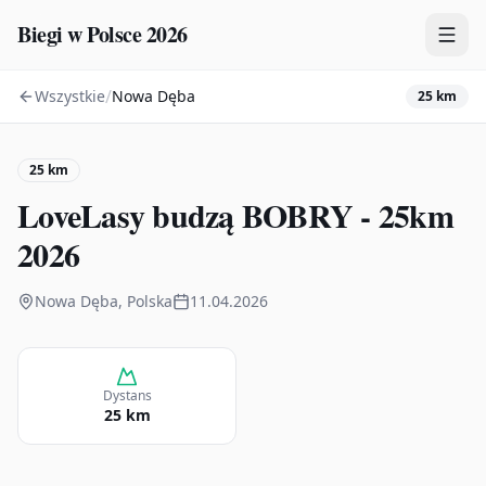
Biegi w Polsce 2026
/
Wszystkie
Nowa Dęba
25 km
Zawody
Plany treningowe
25 km
Mapa
LoveLasy budzą BOBRY - 25km
Kalendarz
2026
Nowa Dęba, Polska
11.04.2026
Dystans
25 km