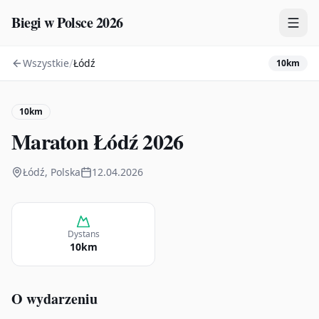
Biegi w Polsce 2026
/
Wszystkie
Łódź
10km
Zawody
Plany treningowe
10km
Mapa
Maraton Łódź 2026
Kalendarz
Łódź, Polska
12.04.2026
Dystans
10km
O wydarzeniu