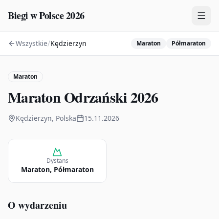
Biegi w Polsce 2026
/
Wszystkie
Kędzierzyn
Maraton
Półmaraton
Zawody
Plany treningowe
Maraton
Mapa
Maraton Odrzański 2026
Kalendarz
Kędzierzyn, Polska
15.11.2026
Dystans
Maraton, Półmaraton
O wydarzeniu