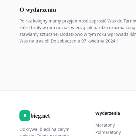
O wydarzeniu
Po raz kolejny mamy przyjemność zaprosić Was do Tarno
które brały w nim udział, wiedzą jak bardzo urozmaicon
stawiamy sztuczne. Dodatkowo w tym roku wprowadziliś
Was na trasie!! Do zobaczenia 07 kwietnia 2024 !
Wydarzenia
bieg.net
B
Maratony
Odkrywaj biegi na calym
Polmaratony
swiecie. Twoja przygoda