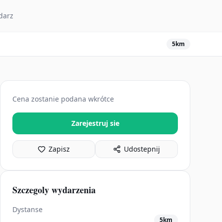
darz
5km
Cena zostanie podana wkrótce
Zarejestruj sie
Zapisz
Udostepnij
Szczegoly wydarzenia
Dystanse
5km