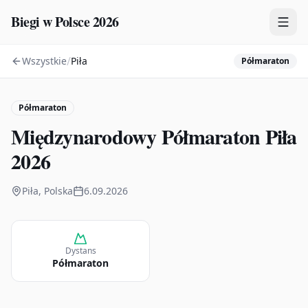
Biegi w Polsce 2026
/
Wszystkie
Piła
Półmaraton
Zawody
Plany treningowe
Półmaraton
Mapa
Międzynarodowy Półmaraton Piła
Kalendarz
2026
Piła, Polska
6.09.2026
Dystans
Półmaraton