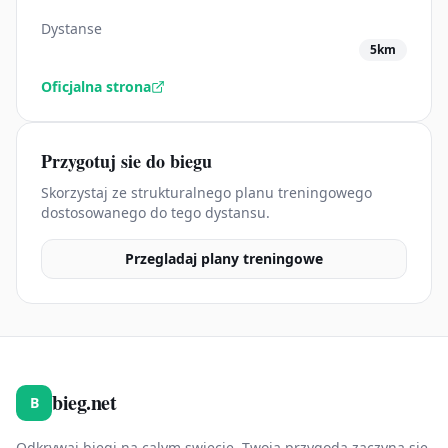
Dystanse
5km
Oficjalna strona
Przygotuj sie do biegu
Skorzystaj ze strukturalnego planu treningowego
dostosowanego do tego dystansu.
Przegladaj plany treningowe
bieg.net
B
Odkrywaj biegi na calym swiecie. Twoja przygoda zaczyna sie