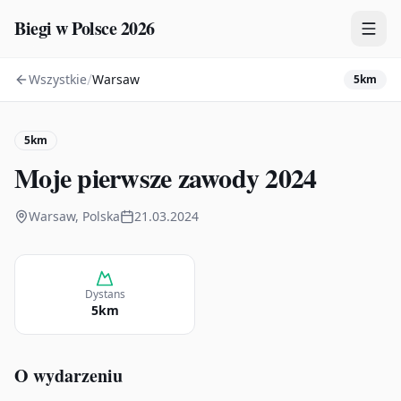
Biegi w Polsce 2026
/
Wszystkie
Warsaw
5km
Zawody
Plany treningowe
5km
Mapa
Moje pierwsze zawody 2024
Kalendarz
Warsaw, Polska
21.03.2024
Dystans
5km
O wydarzeniu