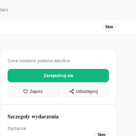
darz
5km
Cena zostanie podana wkrótce
Zarejestruj sie
Zapisz
Udostepnij
Szczegoly wydarzenia
Dystanse
5km