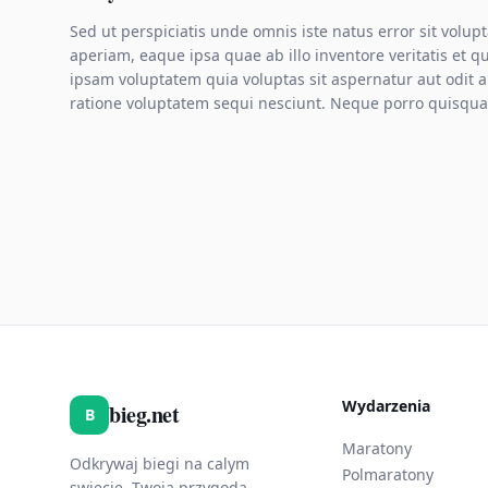
Sed ut perspiciatis unde omnis iste natus error sit vo
aperiam, eaque ipsa quae ab illo inventore veritatis et q
ipsam voluptatem quia voluptas sit aspernatur aut odit 
ratione voluptatem sequi nesciunt. Neque porro quisqua
Wydarzenia
bieg.net
B
Maratony
Odkrywaj biegi na calym
Polmaratony
swiecie. Twoja przygoda