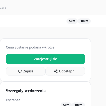
darz
5km
10km
Cena zostanie podana wkrótce
Zarejestruj sie
Zapisz
Udostepnij
Szczegoly wydarzenia
Dystanse
5km
10km