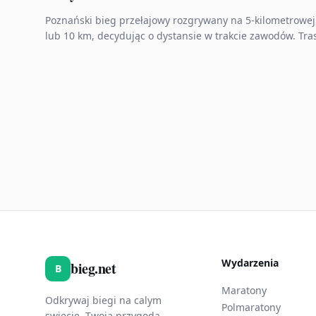
Poznański bieg przełajowy rozgrywany na 5‑kilometrowej
lub 10 km, decydując o dystansie w trakcie zawodów. Tr
Wydarzenia
bieg.net
B
Maratony
Odkrywaj biegi na calym
Polmaratony
swiecie. Twoja przygoda