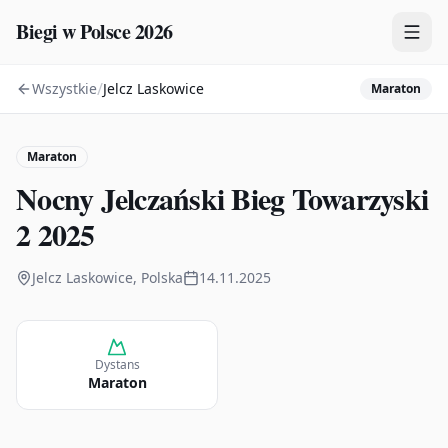
Biegi w Polsce 2026
/
Wszystkie
Jelcz Laskowice
Maraton
Zawody
Plany treningowe
Maraton
Mapa
Nocny Jelczański Bieg Towarzyski
Kalendarz
2 2025
Jelcz Laskowice, Polska
14.11.2025
Dystans
Maraton