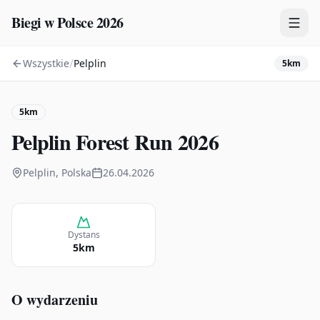
Biegi w Polsce 2026
/
Wszystkie
Pelplin
5km
Zawody
Plany treningowe
5km
Mapa
Pelplin Forest Run 2026
Kalendarz
Pelplin, Polska
26.04.2026
Dystans
5km
O wydarzeniu