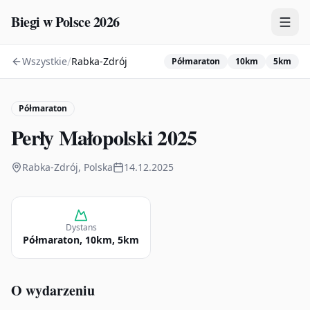
Biegi w Polsce 2026
/
Wszystkie
Rabka-Zdrój
Półmaraton
10km
5km
Zawody
Plany treningowe
Półmaraton
Mapa
Perły Małopolski 2025
Kalendarz
Rabka-Zdrój, Polska
14.12.2025
Dystans
Półmaraton, 10km, 5km
O wydarzeniu