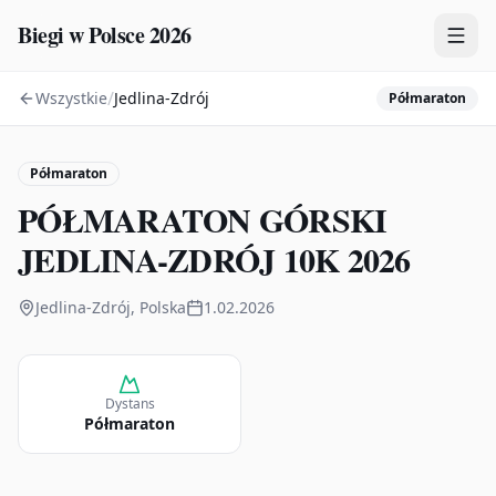
Biegi w Polsce 2026
/
Wszystkie
Jedlina-Zdrój
Półmaraton
Zawody
Plany treningowe
Półmaraton
Mapa
PÓŁMARATON GÓRSKI
Kalendarz
JEDLINA-ZDRÓJ 10K 2026
Jedlina-Zdrój, Polska
1.02.2026
Dystans
Półmaraton