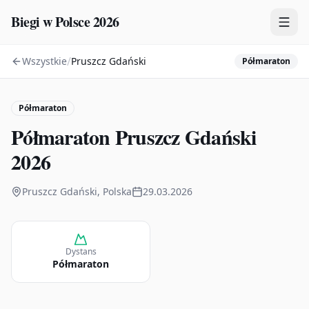
Biegi w Polsce 2026
/
Wszystkie
Pruszcz Gdański
Półmaraton
Zawody
Plany treningowe
Półmaraton
Mapa
Półmaraton Pruszcz Gdański
Kalendarz
2026
Pruszcz Gdański, Polska
29.03.2026
Dystans
Półmaraton