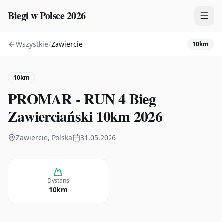
Biegi w Polsce 2026
/
Wszystkie
Zawiercie
10km
Zawody
Plany treningowe
10km
Mapa
PROMAR - RUN 4 Bieg
Kalendarz
Zawierciański 10km 2026
Zawiercie, Polska
31.05.2026
Dystans
10km