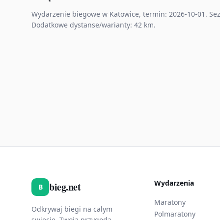
Wydarzenie biegowe w Katowice, termin: 2026-10-01. Sezo
Dodatkowe dystanse/warianty: 42 km.
Wydarzenia
bieg.net
B
Maratony
Odkrywaj biegi na calym
Polmaratony
swiecie. Twoja przygoda