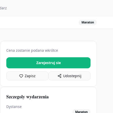
darz
Maraton
Cena zostanie podana wkrótce
Zarejestruj sie
Zapisz
Udostepnij
Szczegoly wydarzenia
Dystanse
Maraton