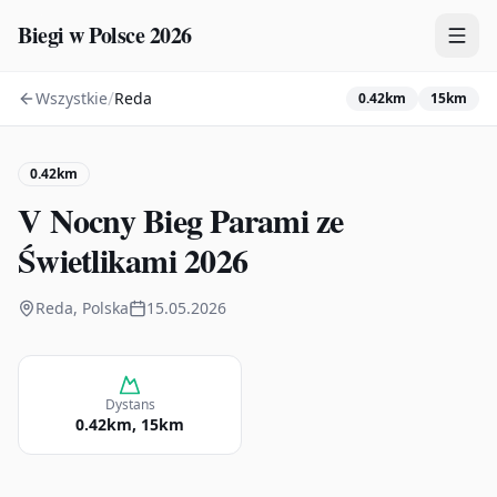
Biegi w Polsce 2026
/
Wszystkie
Reda
0.42km
15km
Zawody
Plany treningowe
0.42km
Mapa
V Nocny Bieg Parami ze
Kalendarz
Świetlikami 2026
Reda, Polska
15.05.2026
Dystans
0.42km, 15km