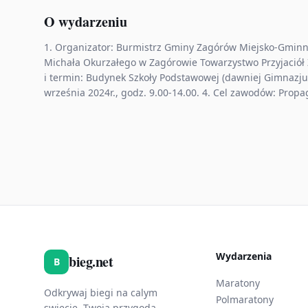
O wydarzeniu
1. Organizator: Burmistrz Gminy Zagórów Miejsko-Gminn
Michała Okurzałego w Zagórowie Towarzystwo Przyjaciół Z
i termin: Budynek Szkoły Podstawowej (dawniej Gimnazju
września 2024r., godz. 9.00-14.00. 4. Cel zawodów: Prop
Wydarzenia
bieg.net
B
Maratony
Odkrywaj biegi na calym
Polmaratony
swiecie. Twoja przygoda