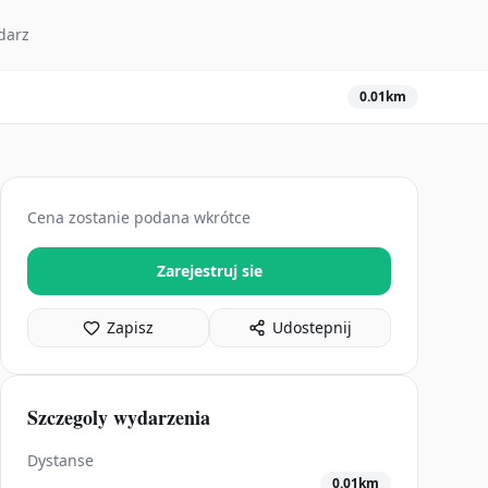
darz
0.01km
Cena zostanie podana wkrótce
Zarejestruj sie
Zapisz
Udostepnij
Szczegoly wydarzenia
Dystanse
0.01km