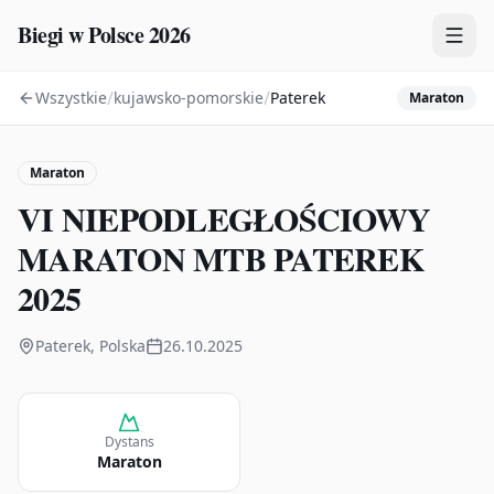
Biegi w Polsce 2026
/
/
Wszystkie
kujawsko-pomorskie
Paterek
Maraton
Zawody
Plany treningowe
Maraton
Mapa
VI NIEPODLEGŁOŚCIOWY
Kalendarz
MARATON MTB PATEREK
2025
Paterek, Polska
26.10.2025
Dystans
Maraton