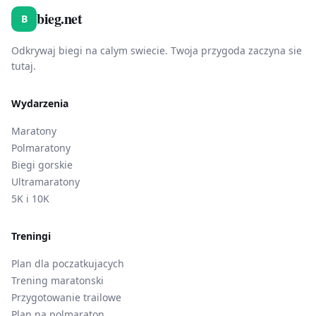
bieg.net
B
Odkrywaj biegi na calym swiecie. Twoja przygoda zaczyna sie
tutaj.
Wydarzenia
Maratony
Polmaratony
Biegi gorskie
Ultramaratony
5K i 10K
Treningi
Plan dla poczatkujacych
Trening maratonski
Przygotowanie trailowe
Plan na polmaraton