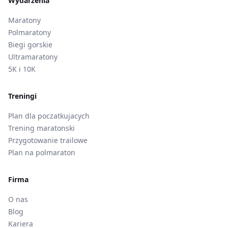
Wydarzenia
Maratony
Polmaratony
Biegi gorskie
Ultramaratony
5K i 10K
Treningi
Plan dla poczatkujacych
Trening maratonski
Przygotowanie trailowe
Plan na polmaraton
Firma
O nas
Blog
Kariera