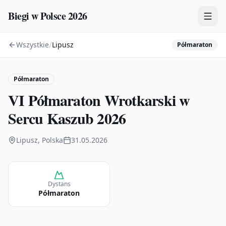
Biegi w Polsce 2026
/
Wszystkie
Lipusz
Półmaraton
Zawody
Plany treningowe
Półmaraton
Mapa
VI Półmaraton Wrotkarski w
Kalendarz
Sercu Kaszub 2026
Lipusz, Polska
31.05.2026
Dystans
Półmaraton