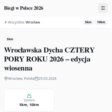
Biegi w Polsce 2026
/
Wszystkie
Wrocław
5km
10km
Zawody
Plany treningowe
5km
Mapa
Wrocławska Dycha CZTERY
Kalendarz
PORY ROKU 2026 – edycja
wiosenna
Wrocław, Polska
29.03.2026
Dystans
5km, 10km