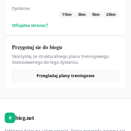
Dystanse
11km
3km
5km
23km
Oficjalna strona
Przygotuj sie do biegu
Skorzystaj ze strukturalnego planu treningowego
dostosowanego do tego dystansu.
Przegladaj plany treningowe
bieg.net
B
Odkrywaj biegi na calym swiecie. Twoja przygoda zaczyna sie