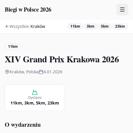
Biegi w Polsce 2026
/
Wszystkie
Kraków
11km
3km
5km
23km
Zawody
Plany treningowe
11km
Mapa
XIV Grand Prix Krakowa 2026
Kalendarz
Kraków, Polska
4.01.2026
Dystans
11km, 3km, 5km, 23km
O wydarzeniu