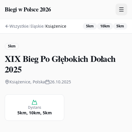
Biegi w Polsce 2026
/
/
Wszystkie
śląskie
Książenice
5km
10km
5km
Zawody
Plany treningowe
5km
Mapa
XIX Bieg Po Głębokich Dołach
Kalendarz
2025
Książenice, Polska
26.10.2025
Dystans
5km, 10km, 5km